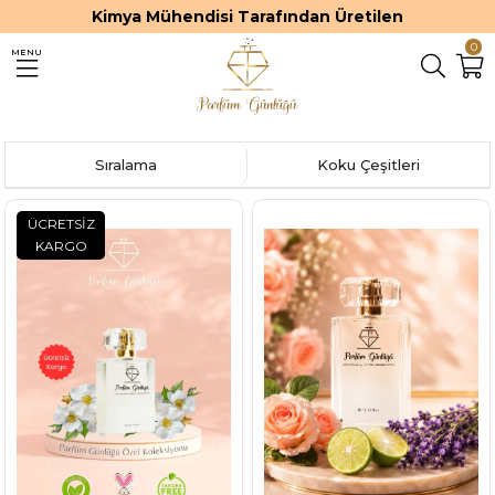
Premium ve Kalıcı Parfümler
0
MENU
Sıralama
Koku Çeşitleri
ÜCRETSIZ
KARGO