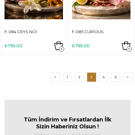
F-084 CRYS NOI
F-085 CURIOUS
₺795,00
₺795,00
<
1
2
3
4
5
>
Tüm İndirim ve Fırsa
tlardan İlk
Sizin Haberiniz Olsun !