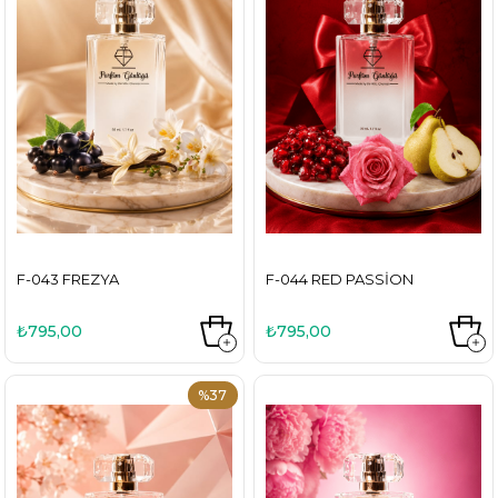
F-043 FREZYA
F-044 RED PASSION
₺795,00
₺795,00
%37