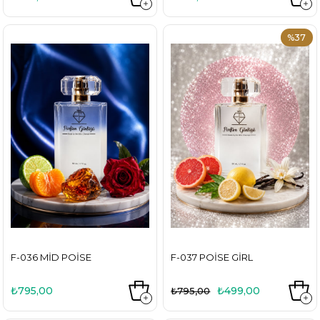
%37
F-036 MID POISE
F-037 POISE GIRL
₺795,00
₺499,00
₺795,00