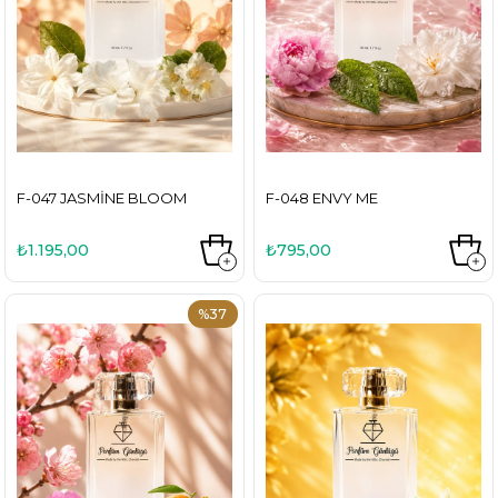
F-047 JASMINE BLOOM
F-048 ENVY ME
₺1.195,00
₺795,00
%37