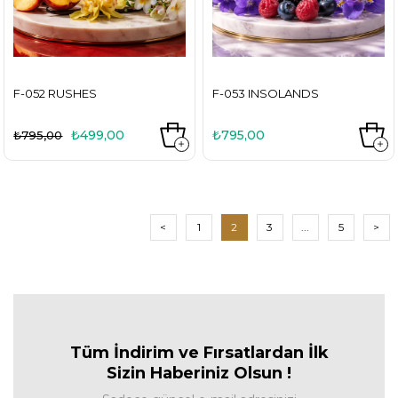
F-052 RUSHES
F-053 INSOLANDS
₺499,00
₺795,00
₺795,00
<
1
2
3
...
5
>
Tüm İndirim ve Fırsa
tlardan İlk
Sizin Haberiniz Olsun !