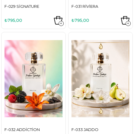
F-029 SIGNATURE
F-031 RIVIERA
₺795,00
₺795,00
F-032 ADDICTION
F-033 JADDO