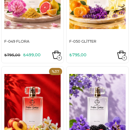
F-049 FLORA
F-050 GLITTER
₺499,00
₺795,00
₺795,00
%37