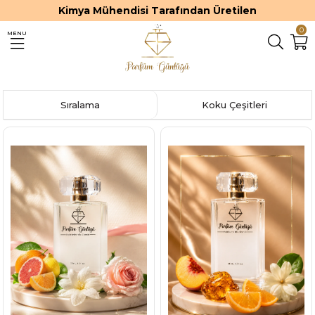
Premium ve Kalıcı Parfümler
0
MENU
Sıralama
Koku Çeşitleri