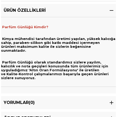
ÜRÜN ÖZELLIKLERI
Parfüm Günlüğü Kimdir?
Kimya mühendisi tarafından üretimi yapılan, yüksek kalıcığa
sahip,
paraben-silikon gibi katkı maddesi içermeyen
ürünleri
maksimum kalite ile sizlerin beğenisine
sunmaktadır.
Parfüm Günlüğü olarak standardımız sizlere yayılım,
kalıcılık ve nota geçişleri
konusunda tüm ürünlerimiz için
uyguladığımız 'Altın Oran Formülasyonu' ile üretilen
ve
Kalite-Kontrol çalışmalarımızı başarıyla geçen ürünleri
sizlere sunuyoruz.
YORUMLAR
(0)