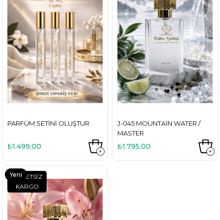
PARFÜM SETINI OLUŞTUR
J-045 MOUNTAIN WATER /
MASTER
₺1.499,00
₺1.795,00
Yeni
ÜCRETSIZ
KARGO
Ürün