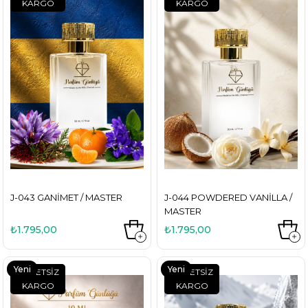
KARGO
KARGO
Ürün
Ürün
J-043 GANIMET / MASTER
J-044 POWDERED VANILLA /
MASTER
₺1.795,00
₺1.795,00
Yeni
Yeni
ÜCRETSIZ
ÜCRETSIZ
KARGO
KARGO
Ürün
Ürün