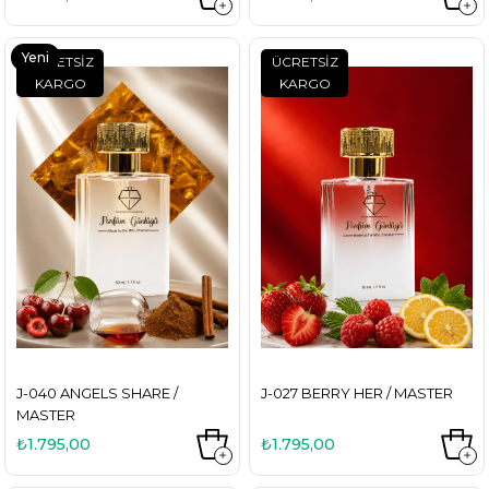
Yeni
ÜCRETSIZ
ÜCRETSIZ
KARGO
KARGO
Ürün
J-040 ANGELS SHARE /
J-027 BERRY HER / MASTER
MASTER
₺1.795,00
₺1.795,00