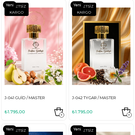
Yeni
Yeni
ÜCRETSIZ
ÜCRETSIZ
KARGO
KARGO
Ürün
Ürün
J-041 GUID / MASTER
J-042 TYGAR / MASTER
₺1.795,00
₺1.795,00
Yeni
Yeni
ÜCRETSIZ
ÜCRETSIZ