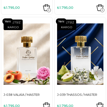
₺1.795,00
₺1.795,00
Yeni
Yeni
ÜCRETSIZ
ÜCRETSIZ
KARGO
KARGO
Ürün
Ürün
J-038 VALAIA / MASTER
J-039 THASSOS / MASTER
₺1.795,00
₺1.795,00