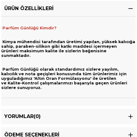
ÜRÜN ÖZELLIKLERI
Parfüm Günlüğü Kimdir?
Kimya mühendisi tarafından üretimi yapılan, yüksek kalıcığa
sahip,
paraben-silikon gibi katkı maddesi içermeyen
ürünleri
maksimum kalite ile sizlerin beğenisine
sunmaktadır.
Parfüm Günlüğü olarak standardımız sizlere yayılım,
kalıcılık ve nota geçişleri
konusunda tüm ürünlerimiz için
uyguladığımız 'Altın Oran Formülasyonu' ile üretilen
ve
Kalite-Kontrol çalışmalarımızı başarıyla geçen ürünleri
sizlere sunuyoruz.
YORUMLAR
(0)
ÖDEME SEÇENEKLERI