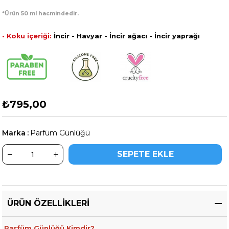
*Ürün 50 ml hacmindedir.
• Koku içeriği:
İncir - Havyar - İncir ağacı - İncir yaprağı
₺795,00
Marka
:
Parfüm Günlüğü
ÜRÜN ÖZELLIKLERI
Parfüm Günlüğü Kimdir?