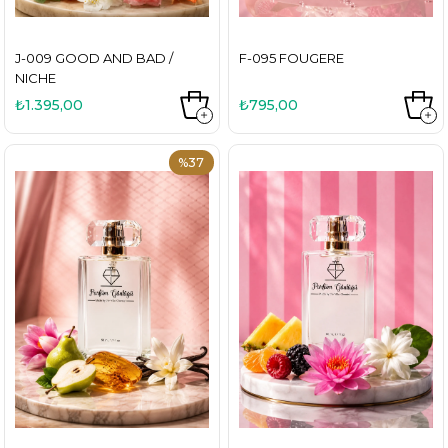
J-009 GOOD AND BAD /
F-095 FOUGERE
NICHE
₺1.395,00
₺795,00
%37