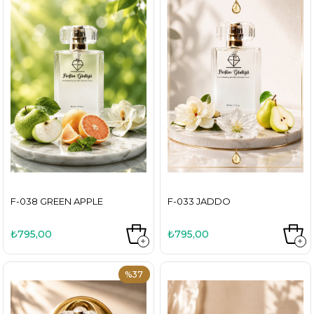
F-038 GREEN APPLE
F-033 JADDO
₺795,00
₺795,00
%37