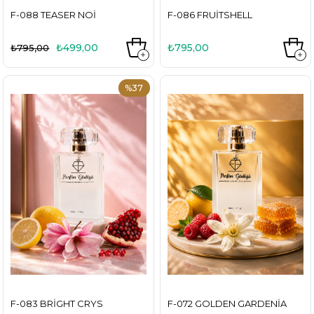
F-088 TEASER NOI
F-086 FRUITSHELL
₺499,00
₺795,00
₺795,00
%37
F-083 BRIGHT CRYS
F-072 GOLDEN GARDENIA