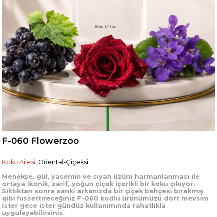
F-060 Flowerzoo
Koku Ailesi:
Oriental-Çiçeksi
Menekşe, gül, yasemin ve siyah üzüm harmanlanması ile
ortaya ikonik, zarif, yoğun çiçek içerikli bir koku çıkıyor.
Sıktıktan sonra sanki arkanızda bir çiçek bahçesi bırakmış
gibi hissettireceğiniz F-060 kodlu ürünümüzü dört mevsim
ister gece ister gündüz kullanımında rahatlıkla
uygulayabilirsiniz.