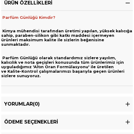
ÜRÜN ÖZELLIKLERI
Parfüm Günlüğü Kimdir?
Kimya mühendisi tarafından üretimi yapılan, yüksek kalıcığa
sahip,
paraben-silikon gibi katkı maddesi içermeyen
ürünleri
maksimum kalite ile sizlerin beğenisine
sunmaktadır.
Parfüm Günlüğü olarak standardımız sizlere yayılım,
kalıcılık ve nota geçişleri
konusunda tüm ürünlerimiz için
uyguladığımız 'Altın Oran Formülasyonu' ile üretilen
ve
Kalite-Kontrol çalışmalarımızı başarıyla geçen ürünleri
sizlere sunuyoruz.
YORUMLAR
(0)
ÖDEME SEÇENEKLERI