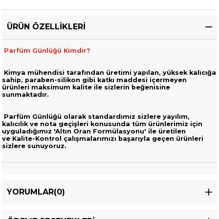
ÜRÜN ÖZELLIKLERI
Parfüm Günlüğü Kimdir?
Kimya mühendisi tarafından üretimi yapılan, yüksek kalıcığa
sahip,
paraben-silikon gibi katkı maddesi içermeyen
ürünleri
maksimum kalite ile sizlerin beğenisine
sunmaktadır.
Parfüm Günlüğü olarak standardımız sizlere yayılım,
kalıcılık ve nota geçişleri
konusunda tüm ürünlerimiz için
uyguladığımız 'Altın Oran Formülasyonu' ile üretilen
ve
Kalite-Kontrol çalışmalarımızı başarıyla geçen ürünleri
sizlere sunuyoruz.
YORUMLAR
(0)