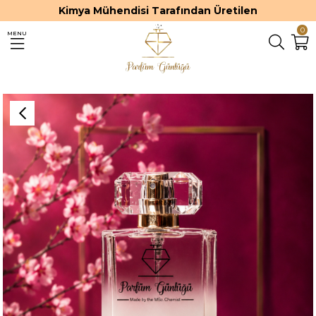
Kimya Mühendisi Tarafından Üretilen
0
MENU