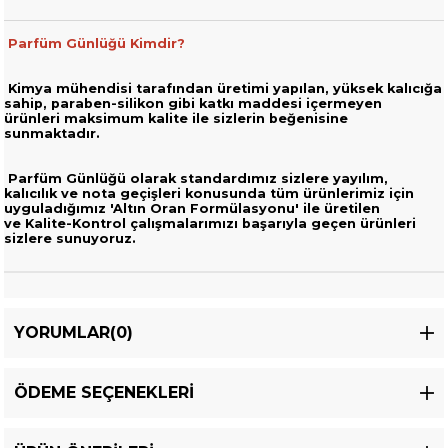
Parfüm Günlüğü Kimdir?
Kimya mühendisi tarafından üretimi yapılan, yüksek kalıcığa
sahip,
paraben-silikon gibi katkı maddesi içermeyen
ürünleri
maksimum kalite ile sizlerin beğenisine
sunmaktadır.
Parfüm Günlüğü olarak standardımız sizlere yayılım,
kalıcılık ve nota geçişleri
konusunda tüm ürünlerimiz için
uyguladığımız 'Altın Oran Formülasyonu' ile üretilen
ve
Kalite-Kontrol çalışmalarımızı başarıyla geçen ürünleri
sizlere sunuyoruz.
YORUMLAR
(0)
ÖDEME SEÇENEKLERI