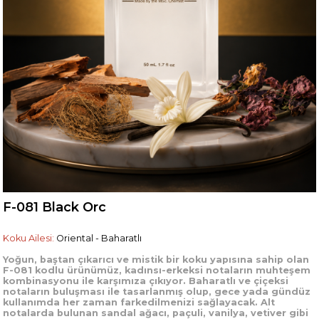
F-081 Black Orc
Koku Ailesi:
Oriental - Baharatlı
Yoğun, baştan çıkarıcı ve mistik bir koku yapısına sahip olan
F-081 kodlu ürünümüz, kadınsı-erkeksi notaların muhteşem
kombinasyonu ile karşımıza çıkıyor. Baharatlı ve çiçeksi
notaların buluşması ile tasarlanmış olup, gece yada gündüz
kullanımda her zaman farkedilmenizi sağlayacak. Alt
notalarda bulunan sandal ağacı, paçuli, vanilya, vetiver gibi