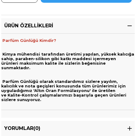
ÜRÜN ÖZELLIKLERI
Parfüm Günlüğü Kimdir?
Kimya mühendisi tarafından üretimi yapılan, yüksek kalıcığa
sahip,
paraben-silikon gibi katkı maddesi içermeyen
ürünleri
maksimum kalite ile sizlerin beğenisine
sunmaktadır.
Parfüm Günlüğü olarak standardımız sizlere yayılım,
kalıcılık ve nota geçişleri
konusunda tüm ürünlerimiz için
uyguladığımız 'Altın Oran Formülasyonu' ile üretilen
ve
Kalite-Kontrol çalışmalarımızı başarıyla geçen ürünleri
sizlere sunuyoruz.
YORUMLAR
(0)