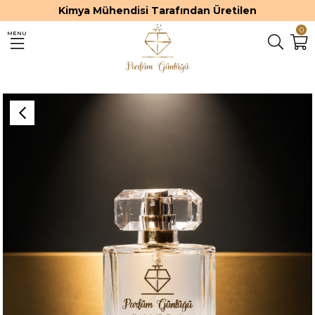
Kimya Mühendisi Tarafından Üretilen
0
MENU