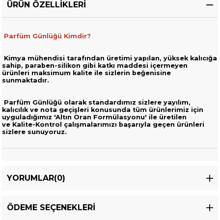
ÜRÜN ÖZELLIKLERI
Parfüm Günlüğü Kimdir?
Kimya mühendisi tarafından üretimi yapılan, yüksek kalıcığa
sahip,
paraben-silikon gibi katkı maddesi içermeyen
ürünleri
maksimum kalite ile sizlerin beğenisine
sunmaktadır.
Parfüm Günlüğü olarak standardımız sizlere yayılım,
kalıcılık ve nota geçişleri
konusunda tüm ürünlerimiz için
uyguladığımız 'Altın Oran Formülasyonu' ile üretilen
ve
Kalite-Kontrol çalışmalarımızı başarıyla geçen ürünleri
sizlere sunuyoruz.
YORUMLAR
(0)
ÖDEME SEÇENEKLERI