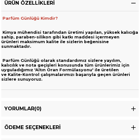
ÜRÜN ÖZELLIKLERI
Parfüm Günlüğü Kimdir?
Kimya mühendisi tarafından üretimi yapılan, yüksek kalıcığa
sahip,
paraben-silikon gibi katkı maddesi içermeyen
ürünleri
maksimum kalite ile sizlerin beğenisine
sunmaktadır.
Parfüm Günlüğü olarak standardımız sizlere yayılım,
kalıcılık ve nota geçişleri
konusunda tüm ürünlerimiz için
uyguladığımız 'Altın Oran Formülasyonu' ile üretilen
ve
Kalite-Kontrol çalışmalarımızı başarıyla geçen ürünleri
sizlere sunuyoruz.
YORUMLAR
(0)
ÖDEME SEÇENEKLERI