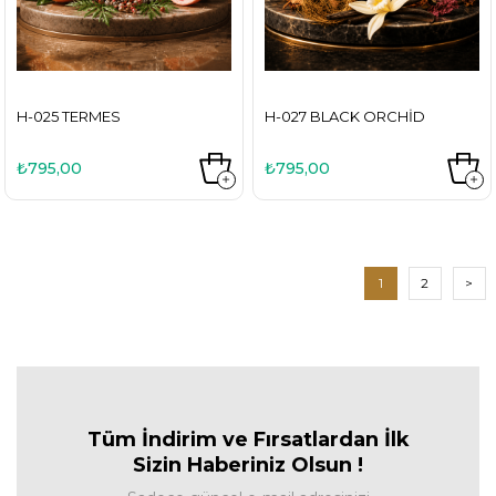
H-025 TERMES
H-027 BLACK ORCHID
₺795,00
₺795,00
1
2
>
Tüm İndirim ve Fırsa
tlardan İlk
Sizin Haberiniz Olsun !