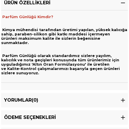
ÜRÜN ÖZELLIKLERI
Parfüm Günlüğü Kimdir?
Kimya mühendisi tarafından üretimi yapılan, yüksek kalıcığa
sahip,
paraben-silikon gibi katkı maddesi içermeyen
ürünleri
maksimum kalite ile sizlerin beğenisine
sunmaktadır.
Parfüm Günlüğü olarak standardımız sizlere yayılım,
kalıcılık ve nota geçişleri
konusunda tüm ürünlerimiz için
uyguladığımız 'Altın Oran Formülasyonu' ile üretilen
ve
Kalite-Kontrol çalışmalarımızı başarıyla geçen ürünleri
sizlere sunuyoruz.
YORUMLAR
(0)
ÖDEME SEÇENEKLERI