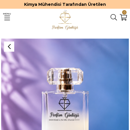
Kimya Mühendisi Tarafından Üretilen
0
MENU