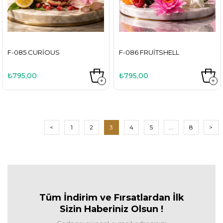
F-085 CURIOUS
F-086 FRUITSHELL
₺795,00
₺795,00
<
1
2
3
4
5
...
8
>
Tüm İndirim ve Fırsa
tlardan İlk
Sizin Haberiniz Olsun !