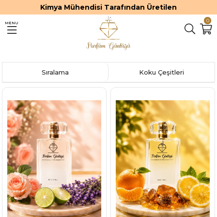
etilen
Premium ve Kalıcı Parfüml
0
MENU
Sıralama
Koku Çeşitleri