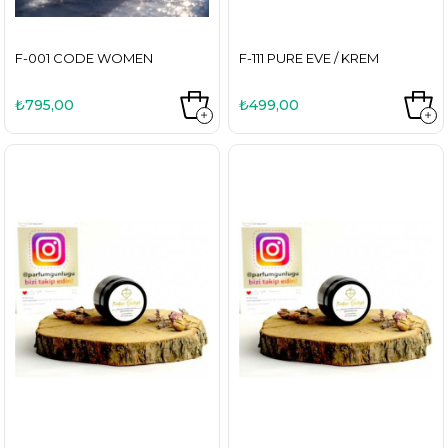
F-001 CODE WOMEN
F-111 PURE EVE / KREM
₺795,00
₺499,00