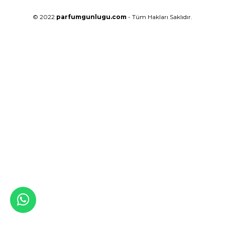
© 2022
parfumgunlugu.com
- Tüm Hakları Saklıdır.