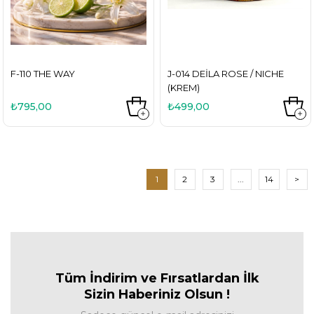
F-110 THE WAY
J-014 DEILA ROSE / NICHE
(KREM)
₺795,00
₺499,00
1
2
3
...
14
>
Tüm İndirim ve Fırsa
tlardan İlk
Sizin Haberiniz Olsun !