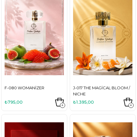
F-080 WOMANIZER
J-017 THE MAGICAL BLOOM /
NICHE
₺795,00
₺1.395,00