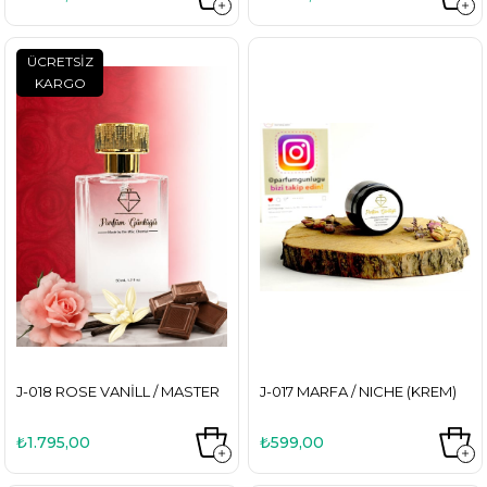
ÜCRETSIZ
KARGO
J-018 ROSE VANILL / MASTER
J-017 MARFA / NICHE (KREM)
₺1.795,00
₺599,00