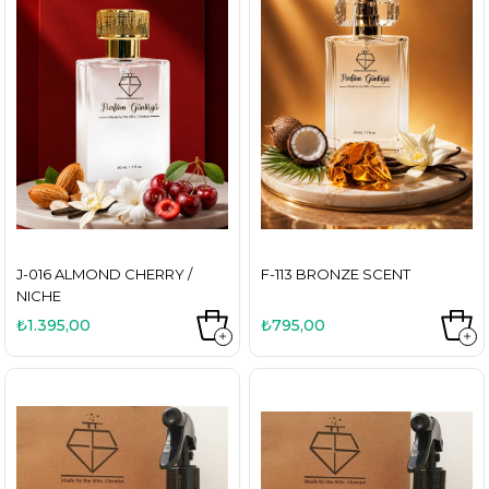
J-016 ALMOND CHERRY /
F-113 BRONZE SCENT
NICHE
₺1.395,00
₺795,00