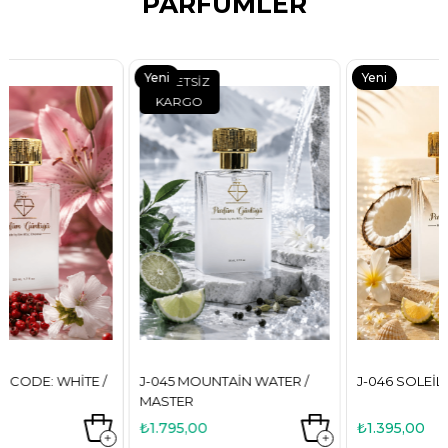
PARFÜMLER
Yeni
Yeni
ÜCRETSIZ
KARGO
Ürün
Ürün
J-045 MOUNTAIN WATER /
J-046 SOLEIL SUN / NICHE
MASTER
₺1.795,00
₺1.395,00