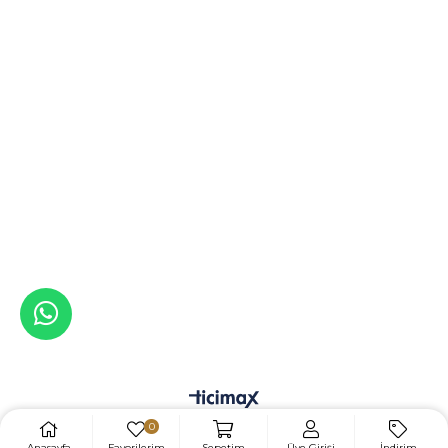
0
Anasayfa
Favorilerim
Sepetim
Üye Girişi
İndirim