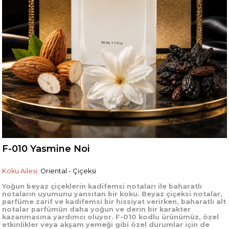
F-010 Yasmine Noi
Koku Ailesi:
Oriental - Çiçeksi
Yoğun beyaz çiçeklerin kadifemsi notaları ile baharatlı
notaların uyumunu yansıtan bir koku. Beyaz çiçeksi notalar,
parfüme zarif ve kadifemsi bir hissiyat verirken, baharatlı alt
notalar parfümün daha yoğun ve derin bir karakter
kazanmasına yardımcı oluyor. F-010 kodlu ürünümüz, özel
etkinlikler veya akşam yemeği gibi özel durumlar için de