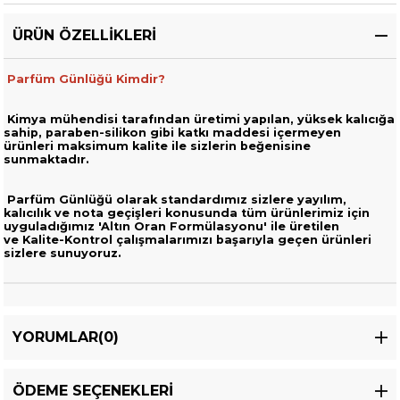
ÜRÜN ÖZELLIKLERI
Parfüm Günlüğü Kimdir?
Kimya mühendisi tarafından üretimi yapılan, yüksek kalıcığa
sahip,
paraben-silikon gibi katkı maddesi içermeyen
ürünleri
maksimum kalite ile sizlerin beğenisine
sunmaktadır.
Parfüm Günlüğü olarak standardımız sizlere yayılım,
kalıcılık ve nota geçişleri
konusunda tüm ürünlerimiz için
uyguladığımız 'Altın Oran Formülasyonu' ile üretilen
ve
Kalite-Kontrol çalışmalarımızı başarıyla geçen ürünleri
sizlere sunuyoruz.
YORUMLAR
(0)
ÖDEME SEÇENEKLERI