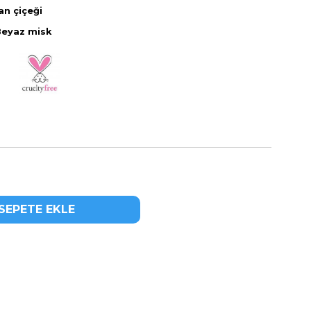
n çiçeği
Beyaz misk