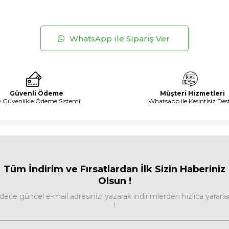
WhatsApp ile Sipariş Ver
Güvenli Ödeme
Müşteri Hizmetleri
 Güvenlikle Ödeme Sistemi
Whatsapp ile Kesintisiz Des
Tüm İndirim ve Fırsa
tlardan İlk Sizin Haberiniz
Olsun !
dece güncel e-mail adresinizi yazarak indirimlerden hızlıca yararla
!