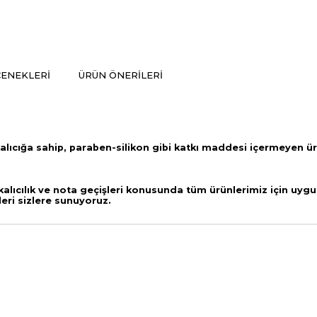
ENEKLERI
ÜRÜN ÖNERILERI
alıcığa sahip,
paraben-silikon gibi katkı maddesi içermeyen ü
lıcılık ve nota geçişleri
konusunda tüm ürünlerimiz için uygul
leri sizlere sunuyoruz.