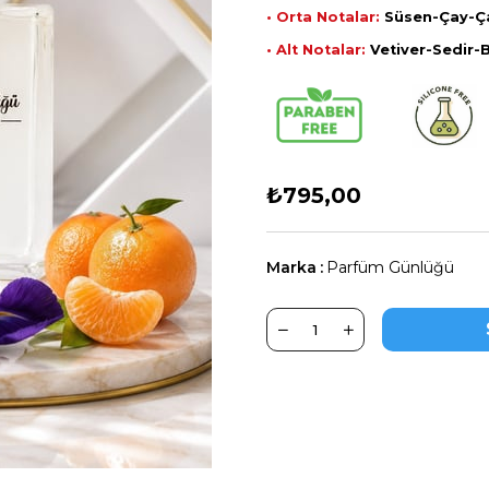
• Orta Notalar:
Süsen-Çay-Ça
• Alt Notalar:
Vetiver-Sedir-
₺795,00
Marka
:
Parfüm Günlüğü