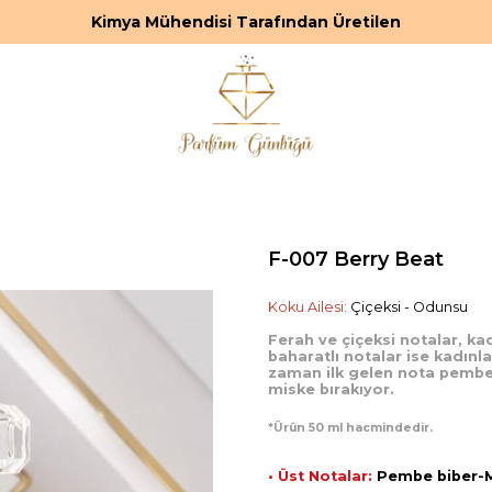
Kimya Mühendisi Tarafından Üretilen
F-007 Berry Beat
Koku Ailesi:
Çiçeksi - Odunsu
Ferah ve çiçeksi notalar, kad
baharatlı notalar ise kadınlar
zaman ilk gelen nota pembe 
miske bırakıyor.
*Ürün 50 ml hacmindedir.
• Üst Notalar:
Pembe biber-