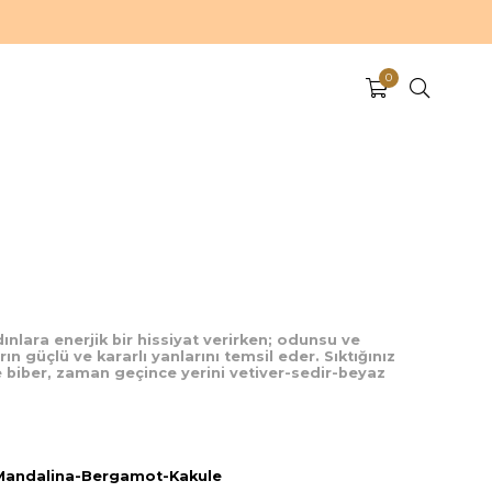
0
ınlara enerjik bir hissiyat verirken; odunsu ve
ın güçlü ve kararlı yanlarını temsil eder. Sıktığınız
biber, zaman geçince yerini vetiver-sedir-beyaz
Mandalina-Bergamot-Kakule