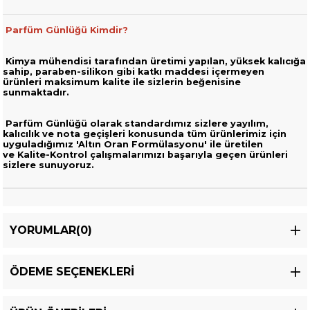
Parfüm Günlüğü Kimdir?
Kimya mühendisi tarafından üretimi yapılan, yüksek kalıcığa
sahip,
paraben-silikon gibi katkı maddesi içermeyen
ürünleri
maksimum kalite ile sizlerin beğenisine
sunmaktadır.
Parfüm Günlüğü olarak standardımız sizlere yayılım,
kalıcılık ve nota geçişleri
konusunda tüm ürünlerimiz için
uyguladığımız 'Altın Oran Formülasyonu' ile üretilen
ve
Kalite-Kontrol çalışmalarımızı başarıyla geçen ürünleri
sizlere sunuyoruz.
YORUMLAR
(0)
ÖDEME SEÇENEKLERI