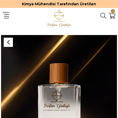
Kimya Mühendisi Tarafından Üretilen
0
MENU