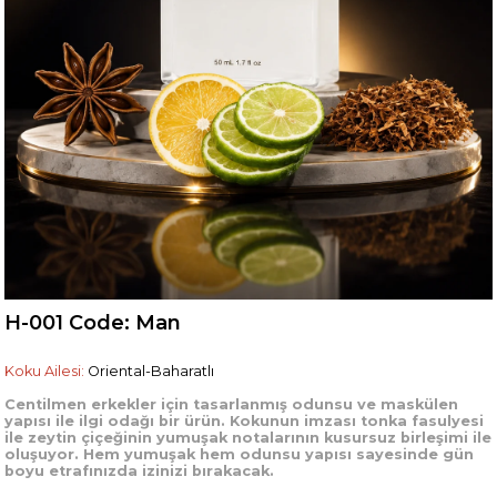
H-001 Code: Man
Koku Ailesi:
Oriental-Baharatlı
Centilmen erkekler için tasarlanmış odunsu ve maskülen
yapısı ile ilgi odağı bir ürün. Kokunun imzası tonka fasulyesi
ile zeytin çiçeğinin yumuşak notalarının kusursuz birleşimi ile
oluşuyor. Hem yumuşak hem odunsu yapısı sayesinde gün
boyu etrafınızda izinizi bırakacak.