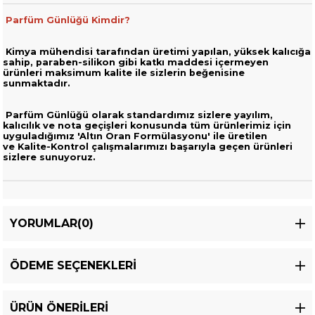
Parfüm Günlüğü Kimdir?
Kimya mühendisi tarafından üretimi yapılan, yüksek kalıcığa
sahip,
paraben-silikon gibi katkı maddesi içermeyen
ürünleri
maksimum kalite ile sizlerin beğenisine
sunmaktadır.
Parfüm Günlüğü olarak standardımız sizlere yayılım,
kalıcılık ve nota geçişleri
konusunda tüm ürünlerimiz için
uyguladığımız 'Altın Oran Formülasyonu' ile üretilen
ve
Kalite-Kontrol çalışmalarımızı başarıyla geçen ürünleri
sizlere sunuyoruz.
YORUMLAR
(0)
ÖDEME SEÇENEKLERI
ÜRÜN ÖNERILERI