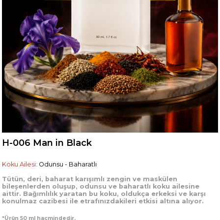
H-006 Man in Black
Koku Ailesi:
Odunsu - Baharatlı
Tütün, deri, baharat karışımlı zengin ve maskülen
bileşenlerden oluşup, odunsu ve baharatlı koku ailesine
aittir. Bağımlılık yaratan bu koku, oldukça erkeksi ve karşı
konulmaz cazibesi ile etrafınızdakileri etkisi altına alıyor.
*Ürün 50 ml hacmindedir.