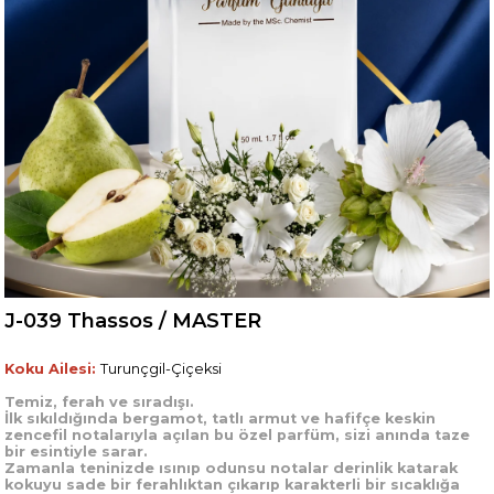
J-039 Thassos / MASTER
Koku Ailesi:
Turunçgil-Çiçeksi
Temiz, ferah ve sıradışı.
İlk sıkıldığında bergamot, tatlı armut ve hafifçe keskin
zencefil notalarıyla açılan bu özel parfüm, sizi anında taze
bir esintiyle sarar.
Zamanla teninizde ısınıp odunsu notalar derinlik katarak
kokuyu sade bir ferahlıktan çıkarıp karakterli bir sıcaklığa