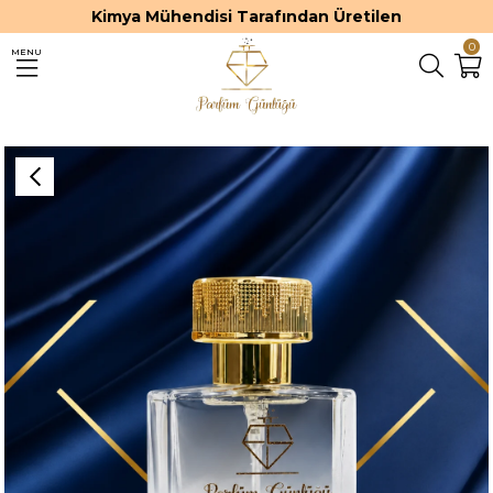
Kimya Mühendisi Tarafından Üretilen
0
MENU