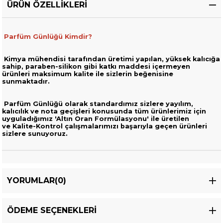
ÜRÜN ÖZELLIKLERI
Parfüm Günlüğü Kimdir?
Kimya mühendisi tarafından üretimi yapılan, yüksek kalıcığa
sahip,
paraben-silikon gibi katkı maddesi içermeyen
ürünleri
maksimum kalite ile sizlerin beğenisine
sunmaktadır.
Parfüm Günlüğü olarak standardımız sizlere yayılım,
kalıcılık ve nota geçişleri
konusunda tüm ürünlerimiz için
uyguladığımız 'Altın Oran Formülasyonu' ile üretilen
ve
Kalite-Kontrol çalışmalarımızı başarıyla geçen ürünleri
sizlere sunuyoruz.
YORUMLAR
(0)
ÖDEME SEÇENEKLERI