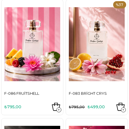
%37
F-086 FRUITSHELL
F-083 BRIGHT CRYS
₺795,00
₺499,00
₺795,00