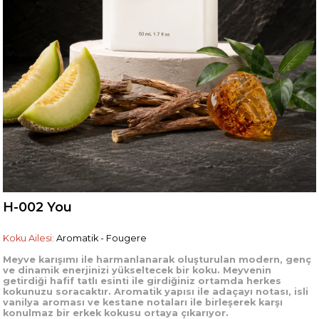
H-002 You
Koku Ailesi:
Aromatik - Fougere
Meyve karışımı ile harmanlanarak oluşturulan modern, genç
ve dinamik enerjinizi yükseltecek bir koku. Meyvenin
getirdiği hafif tatlı esinti ile girdiğiniz ortamda herkes
kokunuzu soracaktır. Aromatik yapısı ile adaçayı notası, isli
vanilya aroması ve kestane notaları ile birleşerek karşı
konulmaz bir erkek kokusu ortaya çıkarıyor.