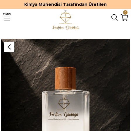
Kimya Mühendisi Tarafından Üretilen
0
MENU