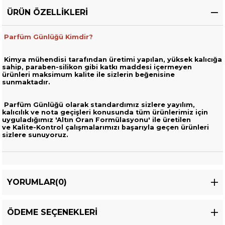
ÜRÜN ÖZELLIKLERI
Parfüm Günlüğü Kimdir?
Kimya mühendisi tarafından üretimi yapılan, yüksek kalıcığa
sahip,
paraben-silikon gibi katkı maddesi içermeyen
ürünleri
maksimum kalite ile sizlerin beğenisine
sunmaktadır.
Parfüm Günlüğü olarak standardımız sizlere yayılım,
kalıcılık ve nota geçişleri
konusunda tüm ürünlerimiz için
uyguladığımız 'Altın Oran Formülasyonu' ile üretilen
ve
Kalite-Kontrol çalışmalarımızı başarıyla geçen ürünleri
sizlere sunuyoruz.
YORUMLAR
(0)
ÖDEME SEÇENEKLERI