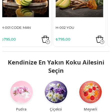
H-002 YOU
H-003 BERRY CLASSY
₺795,00
₺795,00
Kendinize En Yakın Koku Ailesini
Seçin
Pudra
Çiçeksi
Meyveli