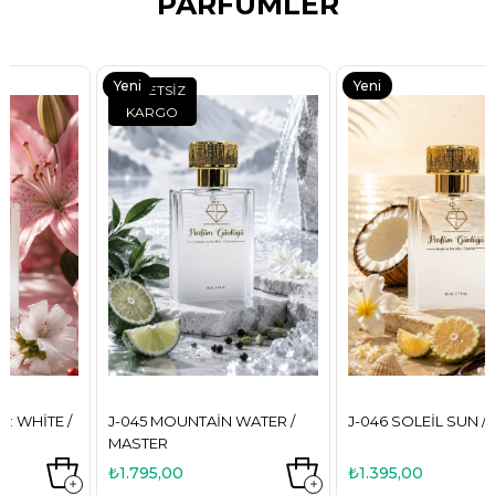
PARFÜMLER
Yeni
Yeni
ÜCRETSIZ
KARGO
Ürün
Ürün
J-045 MOUNTAIN WATER /
J-046 SOLEIL SUN / NICHE
MASTER
₺1.795,00
₺1.395,00