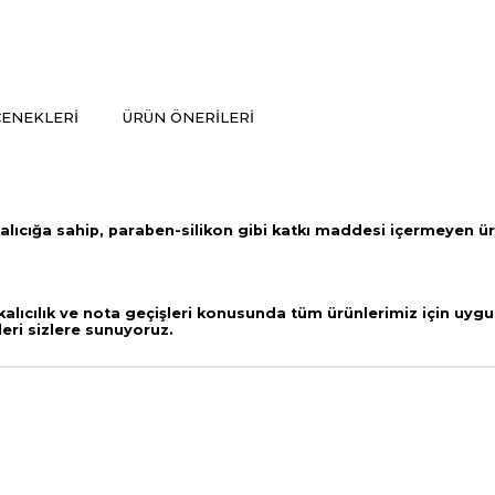
ENEKLERI
ÜRÜN ÖNERILERI
alıcığa sahip,
paraben-silikon gibi katkı maddesi içermeyen ü
lıcılık ve nota geçişleri
konusunda tüm ürünlerimiz için uygul
leri sizlere sunuyoruz.