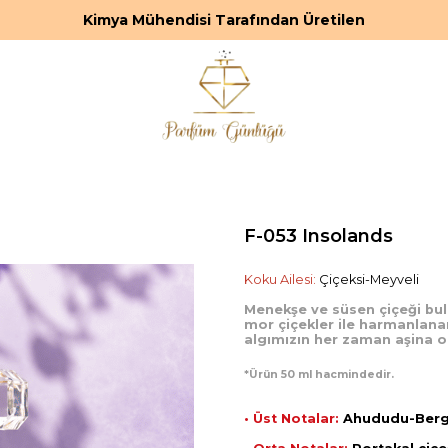
Kimya Mühendisi Tarafından Üretilen
F-053 Insolands
Koku Ailesi:
Çiçeksi-Meyveli
Menekşe ve süsen çiçeği bul
mor çiçekler ile harmanlan
algımızın her zaman aşina o
*Ürün 50 ml hacmindedir.
• Üst Notalar:
Ahududu-Berga