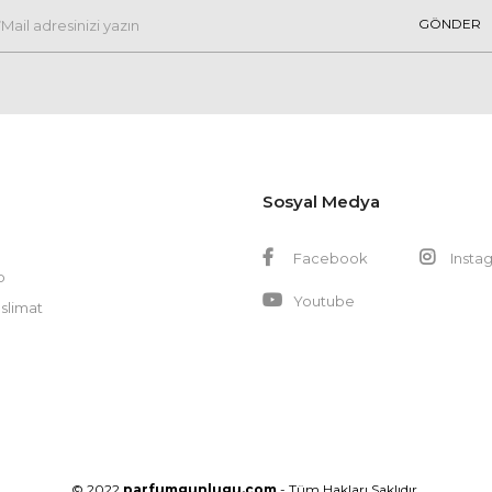
GÖNDER
Sosyal Medya
Facebook
Insta
p
Youtube
slimat
© 2022
parfumgunlugu.com
- Tüm Hakları Saklıdır.