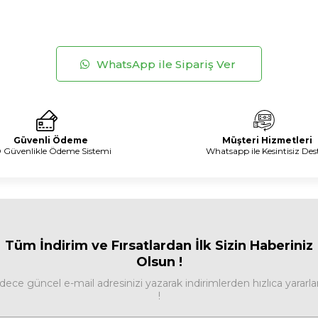
WhatsApp ile Sipariş Ver
Güvenli Ödeme
Müşteri Hizmetleri
 Güvenlikle Ödeme Sistemi
Whatsapp ile Kesintisiz Des
Tüm İndirim ve Fırsa
tlardan İlk Sizin Haberiniz
Olsun !
dece güncel e-mail adresinizi yazarak indirimlerden hızlıca yararla
!