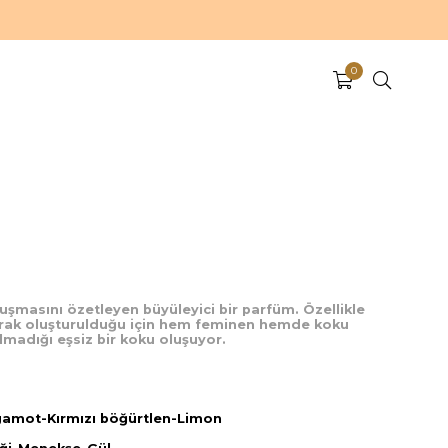
0
uşmasını özetleyen büyüleyici bir parfüm. Özellikle
arak oluşturulduğu için hem feminen hemde koku
lmadığı eşsiz bir koku oluşuyor.
mot-Kırmızı böğürtlen-Limon