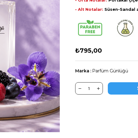
• Orta Notalar:
Portakal çiç
• Alt Notalar:
Süsen-Sandal a
₺795,00
Marka
:
Parfüm Günlüğü