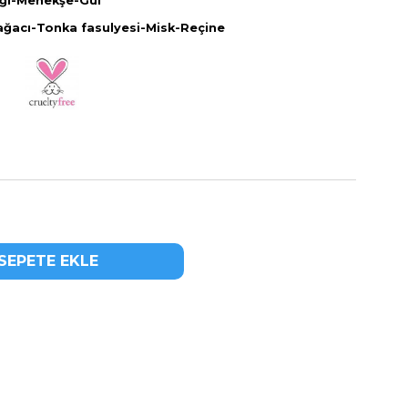
eği-Menekşe-Gül
ğacı-Tonka fasulyesi-Misk-Reçine