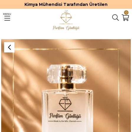
Kimya Mühendisi Tarafından Üretilen
0
MENU