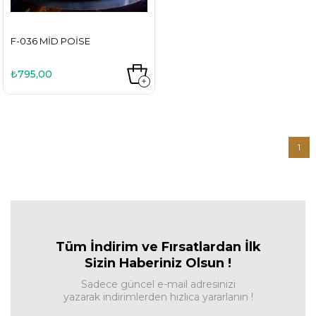
F-036 MID POISE
₺795,00
1
Tüm İndirim ve Fırsa
tlardan İlk
Sizin Haberiniz Olsun !
Sadece güncel e-mail adresinizi
yazarak indirimlerden hızlıca yararlanın !