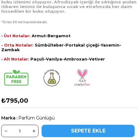
koku izlenimi oluşuyor. Afrodizyak içeriği ile sıktığınız andan
itibaren teniniz ile buluşunca sıcak ve etrafınızda her daim
hissedilen bir koku oluşuyor.
*Ürün 50 ml hacmindedir.
•
Üst Notalar:
Armut-Bergamot
•
Orta Notalar:
Sümbülteber-Portakal çiçeği-Yasemin-
Zambak
•
Alt Notalar:
Paçuli-Vanilya-Ambroxan-Vetiver
₺795,00
Marka
:
Parfüm Günlüğü