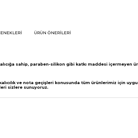
ENEKLERI
ÜRÜN ÖNERILERI
alıcığa sahip,
paraben-silikon gibi katkı maddesi içermeyen ü
lıcılık ve nota geçişleri
konusunda tüm ürünlerimiz için uygul
leri sizlere sunuyoruz.