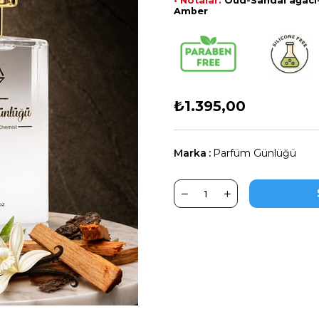
• Notalar:
Oud-Sandal ağacı-
Amber
₺1.395,00
Marka
:
Parfüm Günlüğü