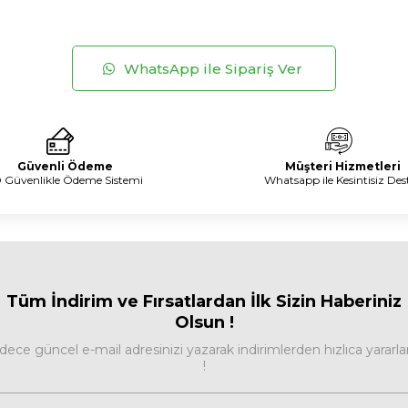
WhatsApp ile Sipariş Ver
Güvenli Ödeme
Müşteri Hizmetleri
 Güvenlikle Ödeme Sistemi
Whatsapp ile Kesintisiz Des
Tüm İndirim ve Fırsa
tlardan İlk Sizin Haberiniz
Olsun !
dece güncel e-mail adresinizi yazarak indirimlerden hızlıca yararla
!