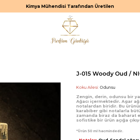
Kimya Mühendisi Tarafından Üretilen
J-015 Woody Oud / N
Koku Ailesi:
Odunsu
Zengin, derin, odunsu bir y
Ağacı içermektedir. Agar ağ
notalardan biridir. Bu ürü
karabiber gibi notalarla bü
zamanda biraz da baharat et
sofistike bir ürün açığa çıkıy
*Ürün 50 ml hacmindedir.