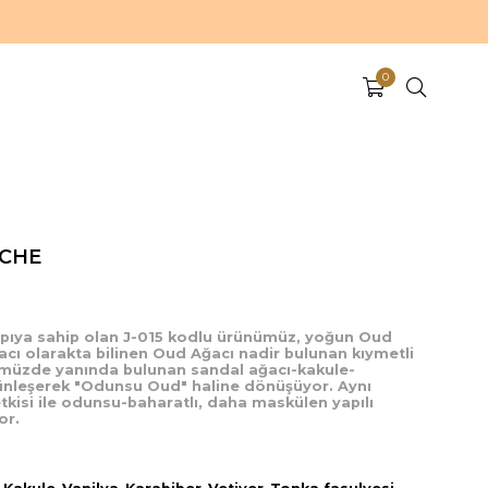
0
ICHE
apıya sahip olan J-015 kodlu ürünümüz, yoğun Oud
acı olarakta bilinen Oud Ağacı nadir bulunan kıymetli
nümüzde yanında bulunan sandal ağacı-kakule-
tünleşerek "Odunsu Oud" haline dönüşüyor. Aynı
kisi ile odunsu-baharatlı, daha maskülen yapılı
or.