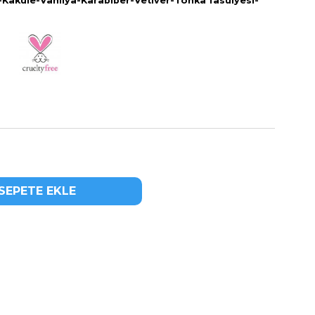
Kakule-Vanilya-Karabiber-Vetiver-Tonka fasulyesi-