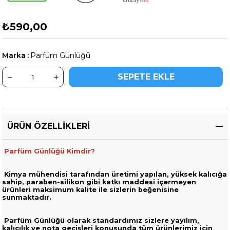
₺590,00
Marka
:
Parfüm Günlüğü
ÜRÜN ÖZELLIKLERI
Parfüm Günlüğü Kimdir?
Kimya mühendisi tarafından üretimi yapılan, yüksek kalıcığa
sahip,
paraben-silikon gibi katkı maddesi içermeyen
ürünleri
maksimum kalite ile sizlerin beğenisine
sunmaktadır.
Parfüm Günlüğü olarak standardımız sizlere yayılım,
kalıcılık ve nota geçişleri
konusunda tüm ürünlerimiz için