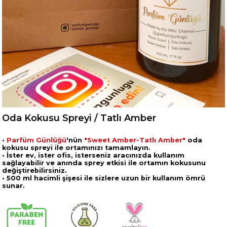
Oda Kokusu Spreyi / Tatlı Amber
•
Parfüm Günlüğü
'nün
"Sweet Amber-Tatlı Amber"
oda
kokusu spreyi ile ortamınızı tamamlayın.
•
İster ev, ister ofis, isterseniz aracınızda kullanım
sağlayabilir ve anında sprey etkisi ile ortamın kokusunu
değiştirebilirsiniz.
•
500 ml hacimli şişesi ile sizlere uzun bir kullanım ömrü
sunar.