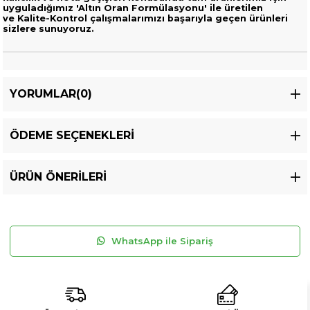
uyguladığımız 'Altın Oran Formülasyonu' ile üretilen
ve
Kalite-Kontrol çalışmalarımızı başarıyla geçen ürünleri
sizlere sunuyoruz.
YORUMLAR
(0)
ÖDEME SEÇENEKLERI
ÜRÜN ÖNERILERI
WhatsApp ile Sipariş