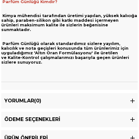
Parfüm Günlüğü Kimdir?
Kimya mühendisi tarafından üretimi yapılan, yüksek kalıcığa
sahip,
paraben-silikon gibi katkı maddesi içermeyen
ürünleri
maksimum kalite ile sizlerin beğenisine
sunmaktadır.
Parfüm Günlüğü olarak standardımız sizlere yayılım,
kalıcılık ve nota geçişleri
konusunda tüm ürünlerimiz için
uyguladığımız 'Altın Oran Formülasyonu' ile üretilen
ve
Kalite-Kontrol çalışmalarımızı başarıyla geçen ürünleri
sizlere sunuyoruz.
YORUMLAR
(0)
ÖDEME SEÇENEKLERI
ÜRÜN ÖNERILERI