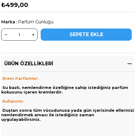
₺499,00
Marka
:
Parfüm Günlüğü
ÜRÜN ÖZELLIKLERI
Krem Parfümler:
Su bazlı, nemlendirme özelliğine sahip istediğiniz parfüm
kokusunu içeren kremlerdir.
Kullanımı:
Duştan sonra tüm vücudunuza yada gün içerisinde ellerinizi
nemlendirmek amacı ile istediğiniz zaman
uygulayabilirsiniz.