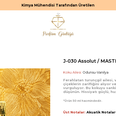
Kimya Mühendisi Tarafından Üretilen
J-030 Assolut / MAS
Koku Ailesi
:
Odunsu-Vanilya
Ferahlatan turunçgil ailesi, 
çiçeklerin zarifliğini alıyor 
vurguluyor. Bu kokuyu sanki 
düşünün. Hissiyatı güçlü, hu
*Ürün 50 ml hacmindedir.
Üst Notalar:
Akuatik Notala