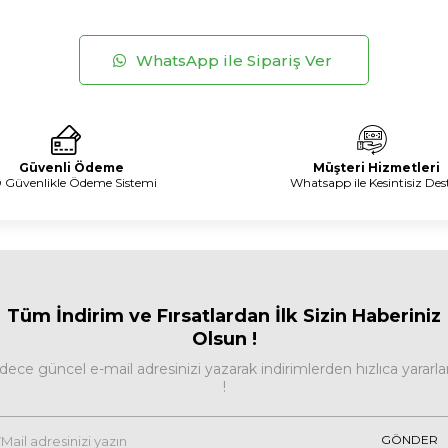
WhatsApp ile Sipariş Ver
Güvenli Ödeme
Müşteri Hizmetleri
 Güvenlikle Ödeme Sistemi
Whatsapp ile Kesintisiz Des
Tüm İndirim ve Fırsa
tlardan İlk Sizin Haberiniz
Olsun !
dece güncel e-mail adresinizi yazarak indirimlerden hızlıca yararla
!
GÖNDER