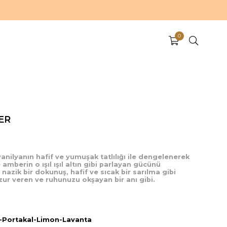
0
TER
vanilyanın hafif ve yumuşak tatlılığı ile dengelenerek
ve amberin o ışıl ışıl altın gibi parlayan gücünü
nazik bir dokunuş, hafif ve sıcak bir sarılma gibi
zur veren ve ruhunuzu okşayan bir anı gibi.
r-Portakal-Limon-Lavanta