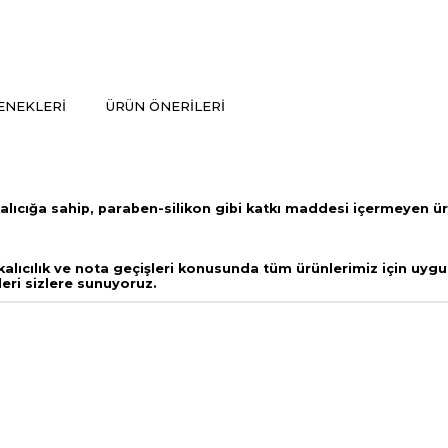
ENEKLERI
ÜRÜN ÖNERILERI
alıcığa sahip,
paraben-silikon gibi katkı maddesi içermeyen ü
lıcılık ve nota geçişleri
konusunda tüm ürünlerimiz için uygul
leri sizlere sunuyoruz.