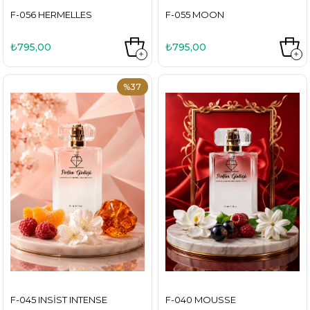
F-056 HERMELLES
F-055 MOON
₺795,00
₺795,00
%37
F-045 INSIST INTENSE
F-040 MOUSSE