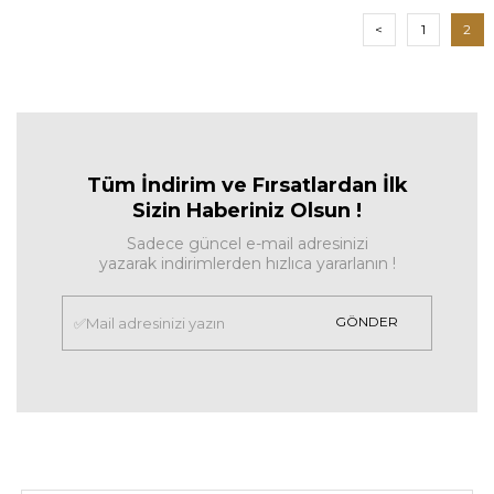
<
1
2
Tüm İndirim ve Fırsa
tlardan İlk
Sizin Haberiniz Olsun !
Sadece güncel e-mail adresinizi
yazarak indirimlerden hızlıca yararlanın !
GÖNDER