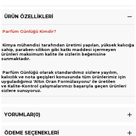
ÜRÜN ÖZELLIKLERI
Parfüm Günlüğü Kimdir?
Kimya mühendisi tarafından üretimi yapılan, yüksek kalıcığa
sahip,
paraben-silikon gibi katkı maddesi içermeyen
ürünleri
maksimum kalite ile sizlerin beğenisine
sunmaktadır.
Parfüm Günlüğü olarak standardımız sizlere yayılım,
kalıcılık ve nota geçişleri
konusunda tüm ürünlerimiz için
uyguladığımız 'Altın Oran Formülasyonu' ile üretilen
ve
Kalite-Kontrol çalışmalarımızı başarıyla geçen ürünleri
sizlere sunuyoruz.
YORUMLAR
(0)
ÖDEME SEÇENEKLERI