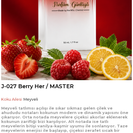
J-027 Berry Her / MASTER
Koku Ailesi
:
Meyveli
Meyveli tatlımsı açılışı ile sıkar sıkmaz gelen çilek ve
ahududu notaları kokunun modern ve dinamik yapısını öne
çıkarıyor. Orta notada meyvelere çiçeksi akorlar eklenerek
kokunun zarifliği bizi karşılıyor. Alt notada ise tatlı
meyvelerin bitişi vanilya-kaşmir uyumu ile sonlanıyor. Taze
meyvelerin enerjisi ile başlayıp, çiçeksi zerafet sıcak bir