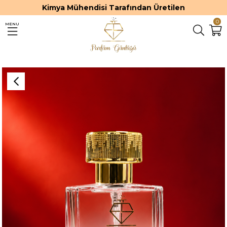
Kimya Mühendisi Tarafından Üretilen
0
MENU