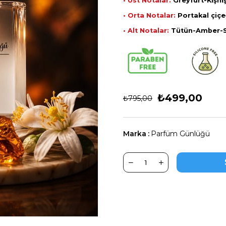
• Üst Notalar:
Greyfurt-Kişni
• Orta Notalar:
Portakal çiçe
• Alt Notalar:
Tütün-Amber-S
₺499,00
₺795,00
Marka
:
Parfüm Günlüğü