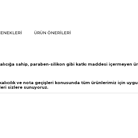
ENEKLERI
ÜRÜN ÖNERILERI
alıcığa sahip,
paraben-silikon gibi katkı maddesi içermeyen ü
lıcılık ve nota geçişleri
konusunda tüm ürünlerimiz için uygul
leri sizlere sunuyoruz.