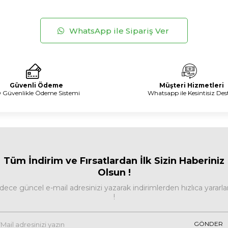
WhatsApp ile Sipariş Ver
Güvenli Ödeme
Müşteri Hizmetleri
 Güvenlikle Ödeme Sistemi
Whatsapp ile Kesintisiz Des
Tüm İndirim ve Fırsa
tlardan İlk Sizin Haberiniz
Olsun !
dece güncel e-mail adresinizi yazarak indirimlerden hızlıca yararla
!
GÖNDER