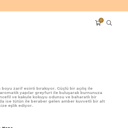
0
yu zarif esinti bırakıyor. Güçlü bir açılış ile
 aromatik yapılar greyfurt ile buluşarak burnunuza
ncefil ve kakule kokuyu odunsu ve baharatlı bir
 ise tütün ile beraber gelen amber kuvvetli bir alt
ize eşlik ediyor.