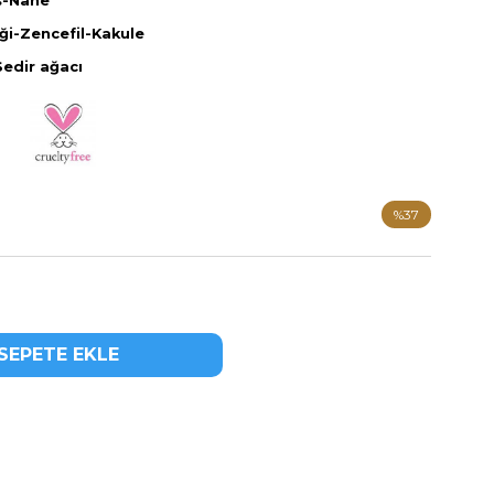
ş-Nane
ği-Zencefil-Kakule
edir ağacı
%
37
İndirim