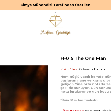
Kimya Mühendisi Tarafından Üretilen
H-015 The One Man
Koku Ailesi:
Odunsu - Baharatlı
Hem güçlü yapılı hemde gün bo
başlayan nane ve kişniş gibi
geliyor. Yine orta notada ze
şekilde sunuyor. Gün sonunda
nota bırakıyor ve gün boyu s
*Ürün 50 ml hacmindedir.