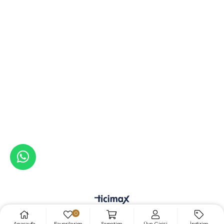
0
Anasayfa
Favorilerim
Sepetim
Üye Girişi
İndirim