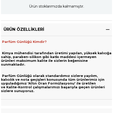
Ürün stoklarımızda kalmamıştır.
ÜRÜN ÖZELLIKLERI
Parfüm Günlüğü Kimdir?
Kimya mühendisi tarafından üretimi yapılan, yüksek kalıcığa
sahip,
paraben-silikon gibi katkı maddesi içermeyen
ürünleri
maksimum kalite ile sizlerin beğenisine
sunmaktadır.
Parfüm Günlüğü olarak standardımız sizlere yayılım,
kalıcılık ve nota geçişleri
konusunda tüm ürünlerimiz için
uyguladığımız 'Altın Oran Formülasyonu' ile üretilen
ve
Kalite-Kontrol çalışmalarımızı başarıyla geçen ürünleri
sizlere sunuyoruz.