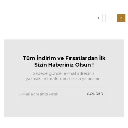
<
1
2
Tüm İndirim ve Fırsa
tlardan İlk
Sizin Haberiniz Olsun !
Sadece güncel e-mail adresinizi
yazarak indirimlerden hızlıca yararlanın !
GÖNDER