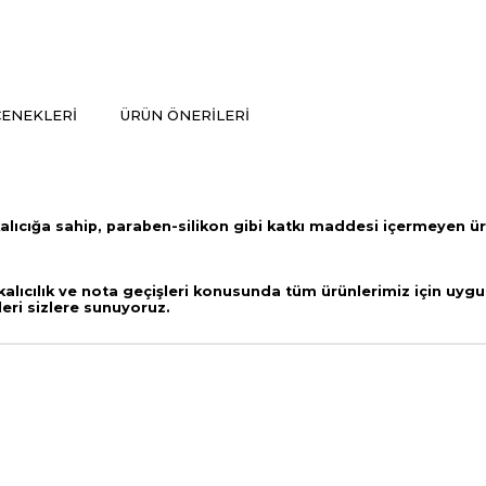
ENEKLERI
ÜRÜN ÖNERILERI
alıcığa sahip,
paraben-silikon gibi katkı maddesi içermeyen ü
lıcılık ve nota geçişleri
konusunda tüm ürünlerimiz için uygul
leri sizlere sunuyoruz.