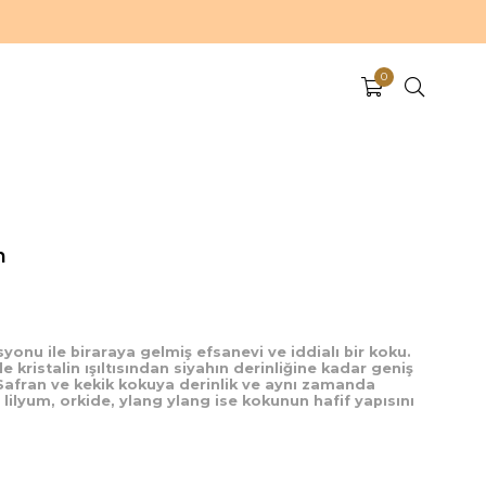
0
n
onu ile biraraya gelmiş efsanevi ve iddialı bir koku.
e kristalin ışıltısından siyahın derinliğine kadar geniş
 Safran ve kekik kokuya derinlik ve aynı zamanda
 lilyum, orkide, ylang ylang ise kokunun hafif yapısını