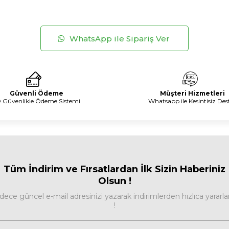
WhatsApp ile Sipariş Ver
Güvenli Ödeme
Müşteri Hizmetleri
 Güvenlikle Ödeme Sistemi
Whatsapp ile Kesintisiz Des
Tüm İndirim ve Fırsa
tlardan İlk Sizin Haberiniz
Olsun !
dece güncel e-mail adresinizi yazarak indirimlerden hızlıca yararla
!