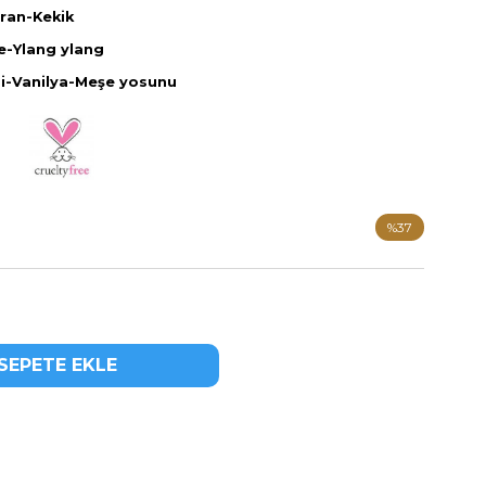
ran-Kekik
e-Ylang ylang
i-Vanilya-Meşe yosunu
%
37
İndirim