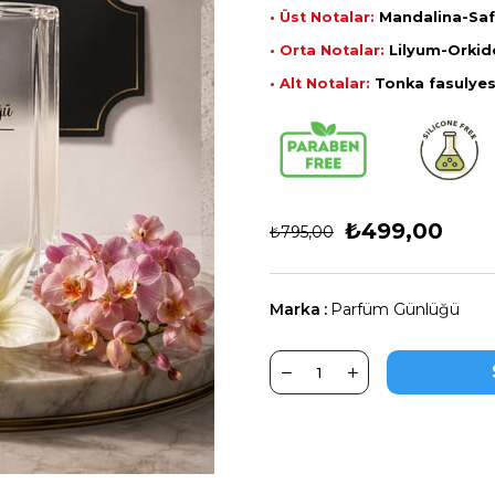
• Üst Notalar:
Mandalina-Saf
• Orta Notalar:
Lilyum-Orkid
• Alt Notalar:
Tonka fasulyes
₺499,00
₺795,00
Marka
:
Parfüm Günlüğü