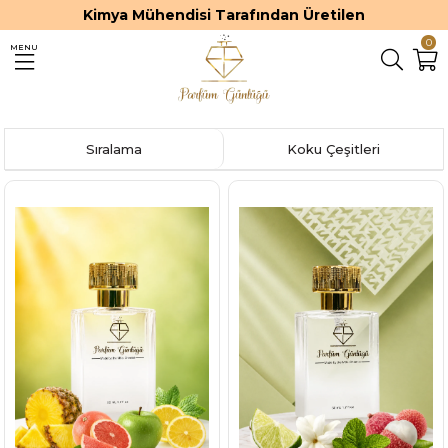
Kimya Mühendisi Tarafından Üretilen
0
MENU
Sıralama
Koku Çeşitleri