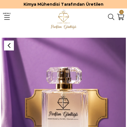
Kimya Mühendisi Tarafından Üretilen
0
MENU