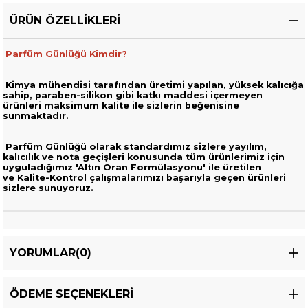
ÜRÜN ÖZELLIKLERI
Parfüm Günlüğü Kimdir?
Kimya mühendisi tarafından üretimi yapılan, yüksek kalıcığa
sahip,
paraben-silikon gibi katkı maddesi içermeyen
ürünleri
maksimum kalite ile sizlerin beğenisine
sunmaktadır.
Parfüm Günlüğü olarak standardımız sizlere yayılım,
kalıcılık ve nota geçişleri
konusunda tüm ürünlerimiz için
uyguladığımız 'Altın Oran Formülasyonu' ile üretilen
ve
Kalite-Kontrol çalışmalarımızı başarıyla geçen ürünleri
sizlere sunuyoruz.
YORUMLAR
(0)
ÖDEME SEÇENEKLERI