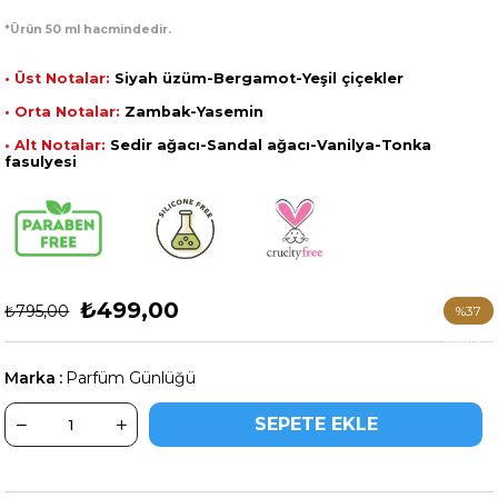
*Ürün 50 ml hacmindedir.
• Üst Notalar:
Siyah üzüm-Bergamot-Yeşil çiçekler
• Orta Notalar:
Zambak-Yasemin
• Alt Notalar:
Sedir ağacı-Sandal ağacı-Vanilya-Tonka
fasulyesi
₺499,00
₺795,00
%
37
İndirim
Marka
:
Parfüm Günlüğü