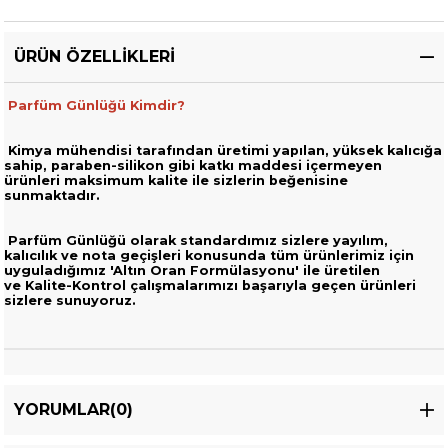
ÜRÜN ÖZELLIKLERI
Parfüm Günlüğü Kimdir?
Kimya mühendisi tarafından üretimi yapılan, yüksek kalıcığa
sahip,
paraben-silikon gibi katkı maddesi içermeyen
ürünleri
maksimum kalite ile sizlerin beğenisine
sunmaktadır.
Parfüm Günlüğü olarak standardımız sizlere yayılım,
kalıcılık ve nota geçişleri
konusunda tüm ürünlerimiz için
uyguladığımız 'Altın Oran Formülasyonu' ile üretilen
ve
Kalite-Kontrol çalışmalarımızı başarıyla geçen ürünleri
sizlere sunuyoruz.
YORUMLAR
(0)