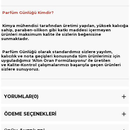
Parfüm Günlüğü Kimdir?
Kimya mühendisi tarafından üretimi yapılan, yüksek kalıcığa
sahip,
paraben-silikon gibi katkı maddesi içermeyen
ürünleri
maksimum kalite ile sizlerin beğenisine
sunmaktadır.
Parfüm Günlüğü olarak standardımız sizlere yayılım,
kalıcılık ve nota geçişleri
konusunda tüm ürünlerimiz için
uyguladığımız 'Altın Oran Formülasyonu' ile üretilen
ve
Kalite-Kontrol çalışmalarımızı başarıyla geçen ürünleri
sizlere sunuyoruz.
YORUMLAR
(0)
ÖDEME SEÇENEKLERI