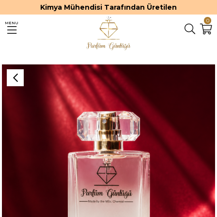
Kimya Mühendisi Tarafından Üretilen
0
MENU