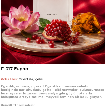
F-017 Eupho
Koku Ailesi:
Oriental-Çiçeksi
Egzotik,
odunsu,
çiçeksi !
Egzotik olmasının sebebi
içeriğinde nar-ahududu-şeftali gibi meyveleri bulundurması;
bu meyveler lotus-amber-vanilya gibi güçlü notalarla
buluşunca ortaya tatlımsı meyveli feminen bir koku çıkıyor.
Ürün 50 ml hacmindedir.