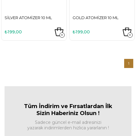
SILVER ATOMIZER 10 ML
GOLD ATOMIZER 10 ML
₺199,00
₺199,00
1
Tüm İndirim ve Fırsa
tlardan İlk
Sizin Haberiniz Olsun !
Sadece güncel e-mail adresinizi
yazarak indirimlerden hızlıca yararlanın !