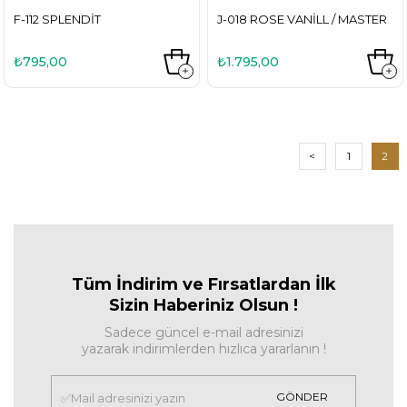
F-112 SPLENDIT
J-018 ROSE VANILL / MASTER
₺795,00
₺1.795,00
<
1
2
Tüm İndirim ve Fırsa
tlardan İlk
Sizin Haberiniz Olsun !
Sadece güncel e-mail adresinizi
yazarak indirimlerden hızlıca yararlanın !
GÖNDER