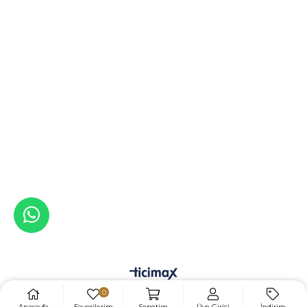
0
Anasayfa
Favorilerim
Sepetim
Üye Girişi
İndirim