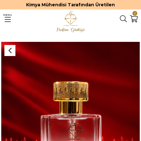
Kimya Mühendisi Tarafından Üretilen
0
MENU