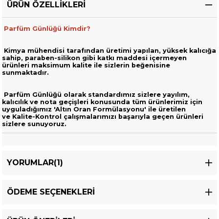
ÜRÜN ÖZELLIKLERI
Parfüm Günlüğü Kimdir?
Kimya mühendisi tarafından üretimi yapılan, yüksek kalıcığa
sahip,
paraben-silikon gibi katkı maddesi içermeyen
ürünleri
maksimum kalite ile sizlerin beğenisine
sunmaktadır.
Parfüm Günlüğü olarak standardımız sizlere yayılım,
kalıcılık ve nota geçişleri
konusunda tüm ürünlerimiz için
uyguladığımız 'Altın Oran Formülasyonu' ile üretilen
ve
Kalite-Kontrol çalışmalarımızı başarıyla geçen ürünleri
sizlere sunuyoruz.
YORUMLAR
(1)
ÖDEME SEÇENEKLERI